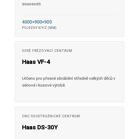
souososti.
4000×900×900
POJEZDY X/Y/Z (MM)
3OSÉ FRÉZOVACÍ CENTRUM
Haas VF-4
Určeno pro přesné obrábění středně velkých dílců v
sériové i kusové výrobě.
CNC SOUSTRUŽNICKÉ CENTRUM
Haas DS-30Y