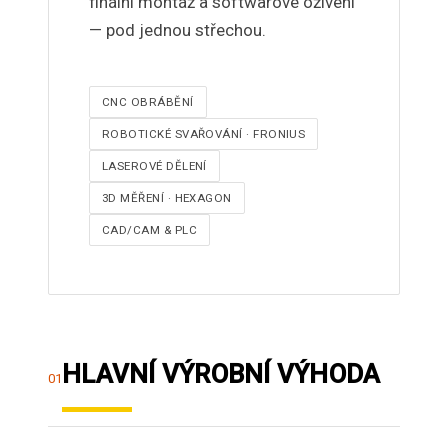
finální montáž a softwarové oživení
— pod jednou střechou.
CNC OBRÁBĚNÍ
ROBOTICKÉ SVAŘOVÁNÍ · FRONIUS
LASEROVÉ DĚLENÍ
3D MĚŘENÍ · HEXAGON
CAD/CAM & PLC
HLAVNÍ VÝROBNÍ VÝHODA
01