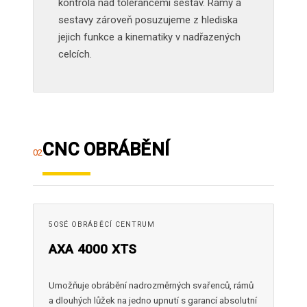
kontrola nad tolerancemi sestav. Rámy a
sestavy zároveň posuzujeme z hlediska
jejich funkce a kinematiky v nadřazených
celcích.
CNC OBRÁBĚNÍ
02
5OSÉ OBRÁBĚCÍ CENTRUM
AXA 4000 XTS
Umožňuje obrábění nadrozměrných svařenců, rámů
a dlouhých lůžek na jedno upnutí s garancí absolutní